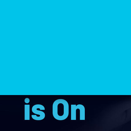
The Ga
is On