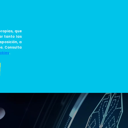
ES
JOIN US
BLOG
ropias, que
ar tanto las
sposición, a
os. Consulta
okies
.