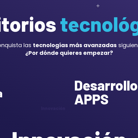
itorios
tecnoló
onquista las
tecnologías más avanzadas
siguiend
¿Por dónde quieres empezar?
Desarrollo
a
APPS
Innovación