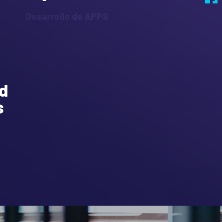
Desarrollo de APPS
d
s