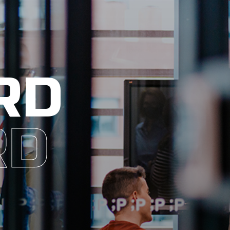
RD
RD