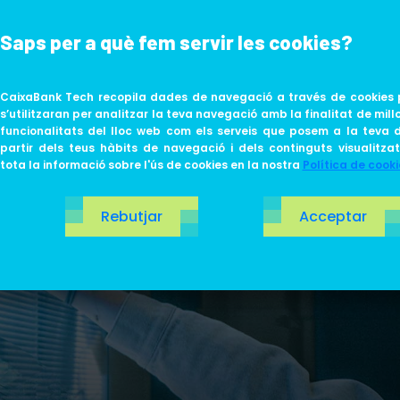
Saps per a què fem servir les cookies?
ABOUT US
LIFE AT TECH
CaixaBank Tech recopila dades de navegació a través de cookies 
s’utilitzaran per analitzar la teva navegació amb la finalitat de millo
funcionalitats del lloc web com els serveis que posem a la teva d
partir dels teus hàbits de navegació i dels continguts visualitza
tota la informació sobre l'ús de cookies en la nostra
Política de cooki
Rebutjar
Acceptar