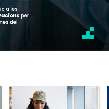
ic a les
vacions
per
mes del