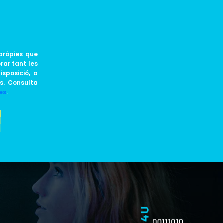
CA
JOIN US
BLOG
pròpies que
rar tant les
isposició, a
ts. Consulta
es
.