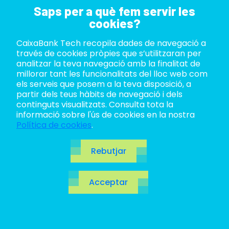
Saps per a què fem servir les
cookies?
CaixaBank Tech recopila dades de navegació a
ABOUT US
través de cookies pròpies que s’utilitzaran per
analitzar la teva navegació amb la finalitat de
CaixaBank Tech compleix amb
LIFE AT TECH
millorar tant les funcionalitats del lloc web com
els serveis que posem a la teva disposició, a
les següents declaracions,
partir dels teus hàbits de navegació i dels
JOIN US
polítiques i principis
continguts visualitzats. Consulta tota la
informació sobre l'ús de cookies en la nostra
BLOG
A CaixaBank Tech fem saber el nostre
Política de cookies
.
compromís d'establir un marc d'actuació
d'acord amb la regulació vigent i els mateixos
ES
valors corporatius de tot el Grup CaixaBank:
Rebutjar
qualitat, confiança i compromís social.
CA
Acceptar
EN
Codi Ètic