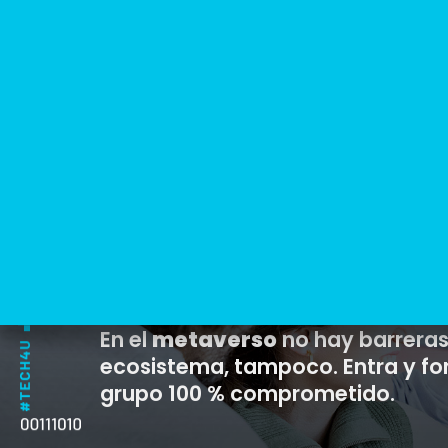
Tech
AD
En el
metaverso
no hay barreras
ecosistema, tampoco. Entra y fo
grupo 100 % comprometido.