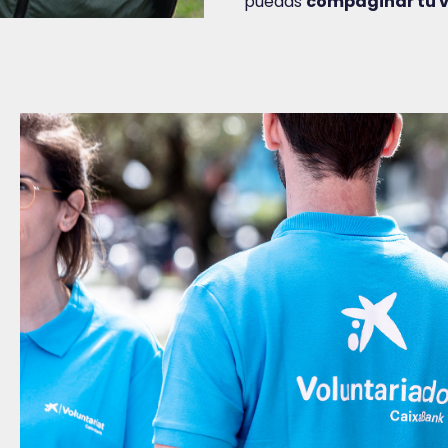
puedas
compaginar tu v