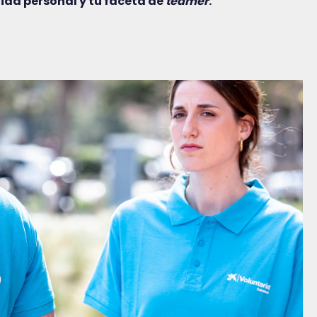
ida personal y tu faceta de
teamer
.