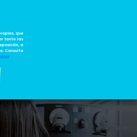
ES
JOIN US
BLOG
ropias, que
ar tanto las
sposición, a
os. Consulta
okies
.