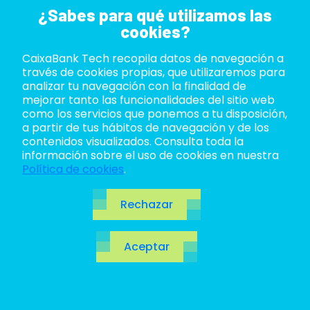
¿Sabes para qué utilizamos las
cookies?
CaixaBank Tech recopila datos de navegación a
ABOUT US
través de cookies propias, que utilizaremos para
analizar tu navegación con la finalidad de
LIFE AT TECH
mejorar tanto las funcionalidades del sitio web
como los servicios que ponemos a tu disposición,
a partir de tus hábitos de navegación y de los
JOIN US
contenidos visualizados. Consulta toda la
información sobre el uso de cookies en nuestra
BLOG
Política de cookies
.
ES
Blog
Rechazar
CA
Aceptar
EN
Abre la puerta al futuro. Un salto cuántico a las
tecnologías
revolucionarias,
innovaciones
por
descubrir y, cómo no, los temas del momento en el
ecosistema TI.