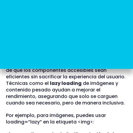
electrónico</label>
<input id=”email” type=”email” aria-
required=”true” />
</form>
Optimización de componentes
accesibles
Además de la accesibilidad, la optimización del
rendimiento es un factor importante. Asegúrate
de que los componentes accesibles sean
eficientes sin sacrificar la experiencia del usuario.
Técnicas como el
lazy loading
de imágenes y
contenido pesado ayudan a mejorar el
rendimiento, asegurando que solo se carguen
cuando sea necesario, pero de manera inclusiva.
Por ejemplo, para imágenes, puedes usar
loading=”lazy” en la etiqueta <img>: