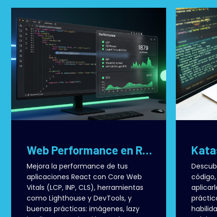
Web Performance en React: Claves, Métricas y Buenas Prácticas
Mejora la performance de tus
Descubr
aplicaciones React con Core Web
código,
Vitals (LCP, INP, CLS), herramientas
aplicar
como Lighthouse y DevTools, y
práctic
buenas prácticas: imágenes, lazy
habilid