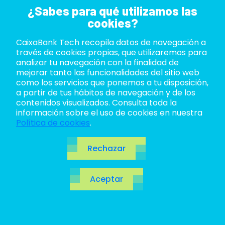
¿Sabes para qué utilizamos las
cookies?
CaixaBank Tech recopila datos de navegación a
ABOUT US
través de cookies propias, que utilizaremos para
analizar tu navegación con la finalidad de
LIFE AT TECH
mejorar tanto las funcionalidades del sitio web
como los servicios que ponemos a tu disposición,
a partir de tus hábitos de navegación y de los
JOIN US
contenidos visualizados. Consulta toda la
información sobre el uso de cookies en nuestra
BLOG
Política de cookies
.
Accesibilidad
ES
Rechazar
Digital en React:
CA
Aceptar
EN
mejores prácticas
para crear