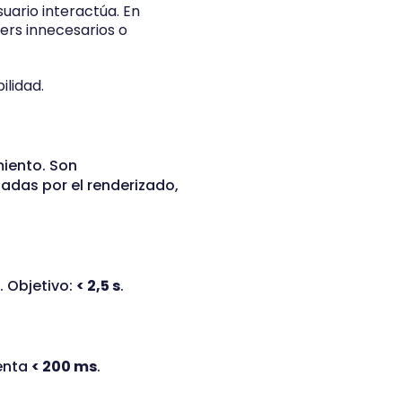
uario interactúa. En
ers innecesarios o
lidad.
miento. Son
adas por el renderizado,
. Objetivo:
< 2,5 s
.
lenta
< 200 ms
.