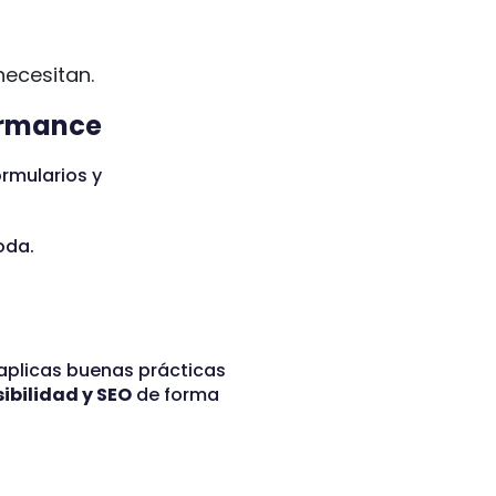
necesitan.
ormance
ormularios y
oda.
 aplicas buenas prácticas
ibilidad y SEO
de forma