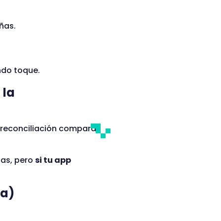
ñas.
ndo toque.
 la
a reconciliación compara
das, pero
si tu app
da)