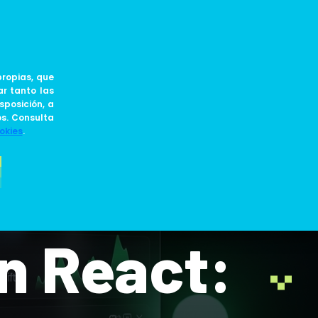
ES
JOIN US
BLOG
ropias, que
ar tanto las
sposición, a
os. Consulta
okies
.
n React: