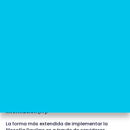
Llegados a este punto, ya tenemos nuestros
microservicios creados, falta empaquetarlos y
lanzarlos a la nube para poder tener una
“capacidad de computación ilimitada” para
independizarme del
hardware
, sistemas
operativos y
software
base. Solo basta con
solicitar “más hierro”, o los que es lo mismo, más
servidores.
¿Qué son los DevOps?
Para ello, existe la figura de DevOps, una filosofía
(marco de trabajo, metodología de desarrollo)
que
se centra en la comunicación,
colaboración e integración entre
desarrolladores de software y los profesionales
de sistemas en las tecnologías de la
información (IT)
.
La forma más extendida de implementar la