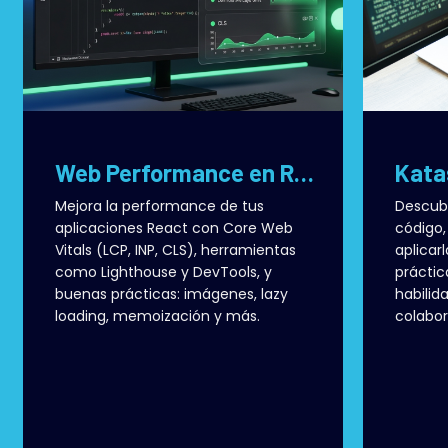
Web Performance en React: Claves, Métricas y Buenas Prácticas
Mejora la performance de tus
Descubr
aplicaciones React con Core Web
código,
Vitals (LCP, INP, CLS), herramientas
aplicar
como Lighthouse y DevTools, y
práctic
buenas prácticas: imágenes, lazy
habilid
loading, memoización y más.
colabor