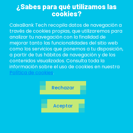
¿Sabes para qué utilizamos las
cookies?
CaixaBank Tech recopila datos de navegación a
ABOUT US
través de cookies propias, que utilizaremos para
analizar tu navegación con la finalidad de
LIFE AT TECH
mejorar tanto las funcionalidades del sitio web
como los servicios que ponemos a tu disposición,
a partir de tus hábitos de navegación y de los
JOIN US
contenidos visualizados. Consulta toda la
información sobre el uso de cookies en nuestra
BLOG
Política de cookies
.
ES
Rechazar
CA
Aceptar
EN
Desarrollo del