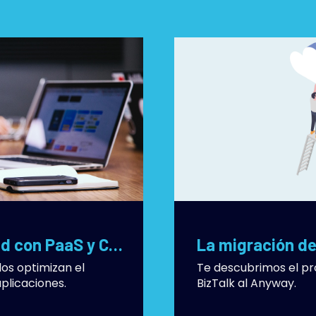
Aplicaciones en Cloud con PaaS y CaaS
La migración de
s optimizan el
Te descubrimos el pr
plicaciones.
BizTalk al Anyway.