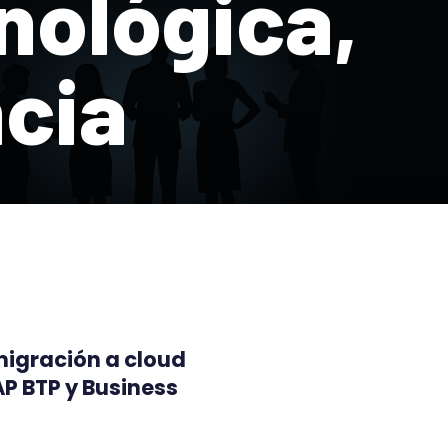
nológica,
ncia
igración a cloud
P BTP y Business