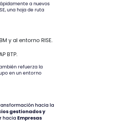
 rápidamente a nuevos
E, una hoja de ruta
M y al entorno RISE.
AP BTP.
también refuerza la
rupo en un entorno
transformación hacia la
cios gestionados y
ar hacia
Empresas