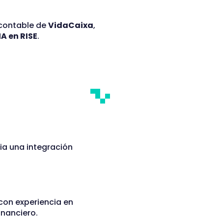
 contable de
VidaCaixa
,
A en RISE
.
ia una integración
con experiencia en
inanciero.