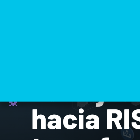
El viaje
hacia RI