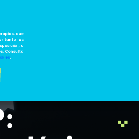
ES
JOIN US
BLOG
ropias, que
ar tanto las
sposición, a
os. Consulta
okies
.
CaixaBank
P: