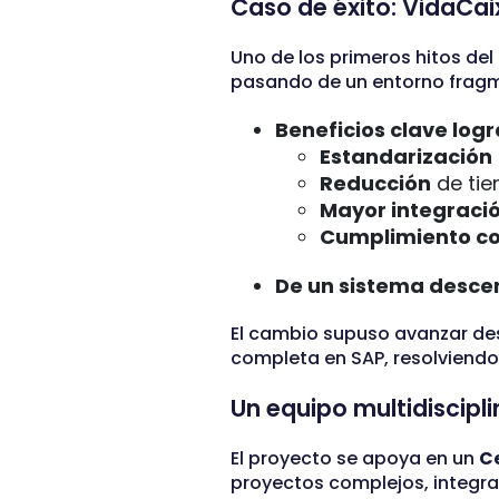
Caso de éxito: VidaCai
Uno de los primeros hitos de
pasando de un entorno fragm
Beneficios clave log
Estandarización
Reducción
de tie
Mayor integraci
Cumplimiento co
De un sistema desce
El cambio supuso avanzar des
completa en SAP, resolviendo
Un equipo multidiscipli
El proyecto se apoya en un
Ce
proyectos complejos, integrac