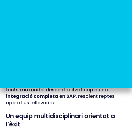
Estandardització dels processos
financers.
Reducció dels temps de tancament
comptable.
Major integració amb el consolidat
de CaixaBank.
Compliment continu dels requisits
reguladors.
D’un sistema descentralitzat a una
integració completa
El canvi va suposar avançar des de múltiples
fonts i un model descentralitzat cap a una
integració completa en SAP
, resolent reptes
operatius rellevants.
Un equip multidisciplinari orientat a
l’èxit