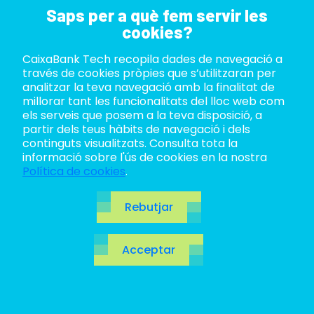
Saps per a què fem servir les
cookies?
CaixaBank Tech recopila dades de navegació a
ABOUT US
través de cookies pròpies que s’utilitzaran per
analitzar la teva navegació amb la finalitat de
LIFE AT TECH
millorar tant les funcionalitats del lloc web com
els serveis que posem a la teva disposició, a
partir dels teus hàbits de navegació i dels
JOIN US
continguts visualitzats. Consulta tota la
informació sobre l'ús de cookies en la nostra
BLOG
Política de cookies
.
El viatge del Grup
ES
Rebutjar
CaixaBank cap a
CA
Acceptar
EN
RISE with SAP:
transformació