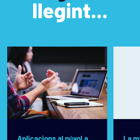
llegint...
Aplicacions al núvol amb PaaS i CaaS