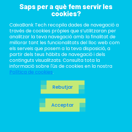
Saps per a què fem servir les
cookies?
CaixaBank Tech recopila dades de navegació a
ABOUT US
través de cookies pròpies que s’utilitzaran per
analitzar la teva navegació amb la finalitat de
LIFE AT TECH
millorar tant les funcionalitats del lloc web com
els serveis que posem a la teva disposició, a
partir dels teus hàbits de navegació i dels
JOIN US
continguts visualitzats. Consulta tota la
informació sobre l'ús de cookies en la nostra
BLOG
Política de cookies
.
ES
Blog
Rebutjar
CA
Acceptar
EN
Obre la porta al futur. Un salt quàntic a les
tecnologies
revolucionàries,
innovacions
per
descobrir i, per descomptat, els temes del moment
a l’ecosistema TI.