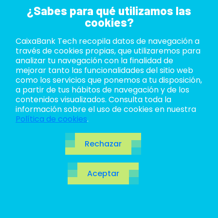
¿Sabes para qué utilizamos las
cookies?
CaixaBank Tech recopila datos de navegación a
ABOUT US
través de cookies propias, que utilizaremos para
analizar tu navegación con la finalidad de
LIFE AT TECH
mejorar tanto las funcionalidades del sitio web
como los servicios que ponemos a tu disposición,
a partir de tus hábitos de navegación y de los
JOIN US
contenidos visualizados. Consulta toda la
información sobre el uso de cookies en nuestra
BLOG
Política de cookies
.
ES
Blog
Rechazar
CA
Aceptar
EN
Abre la puerta al futuro. Un salto cuántico a las
tecnologías
revolucionarias,
innovaciones
por
descubrir y, cómo no, los temas del momento en el
ecosistema TI.