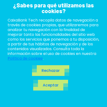
¿Sabes para qué utilizamos las
cookies?
CaixaBank Tech recopila datos de navegación a
ABOUT US
través de cookies propias, que utilizaremos para
analizar tu navegación con la finalidad de
LIFE AT TECH
mejorar tanto las funcionalidades del sitio web
como los servicios que ponemos a tu disposición,
a partir de tus hábitos de navegación y de los
JOIN US
contenidos visualizados. Consulta toda la
información sobre el uso de cookies en nuestra
BLOG
Política de cookies
.
ES
Rechazar
CA
Aceptar
EN
Dashboards: qué
tipos hay y cómo