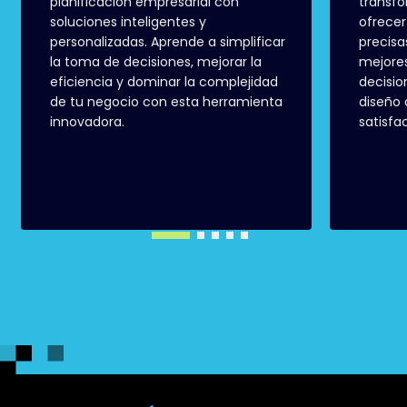
planificación empresarial con
transfo
soluciones inteligentes y
ofrecer
personalizadas. Aprende a simplificar
precisa
la toma de decisiones, mejorar la
mejores
eficiencia y dominar la complejidad
decisio
de tu negocio con esta herramienta
diseño 
innovadora.
satisfa