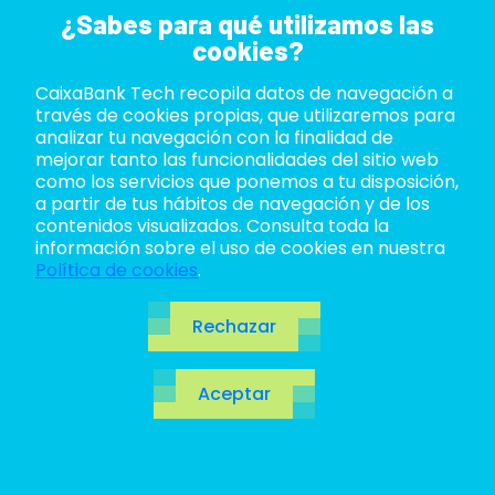
¿Sabes para qué utilizamos las
cookies?
CaixaBank Tech recopila datos de navegación a
ABOUT US
través de cookies propias, que utilizaremos para
analizar tu navegación con la finalidad de
LIFE AT TECH
mejorar tanto las funcionalidades del sitio web
como los servicios que ponemos a tu disposición,
a partir de tus hábitos de navegación y de los
JOIN US
contenidos visualizados. Consulta toda la
información sobre el uso de cookies en nuestra
BLOG
Política de cookies
.
ES
Rechazar
CA
Aceptar
EN
Cómo HIVE ha