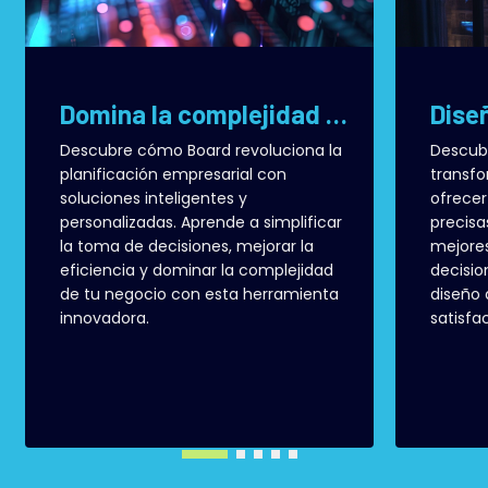
Domina la complejidad empresarial con Board: tu aliado en la planificación inteligente
Descubre cómo Board revoluciona la
Descub
planificación empresarial con
transfo
soluciones inteligentes y
ofrecer
personalizadas. Aprende a simplificar
precisa
la toma de decisiones, mejorar la
mejores
eficiencia y dominar la complejidad
decisio
de tu negocio con esta herramienta
diseño 
innovadora.
satisfa