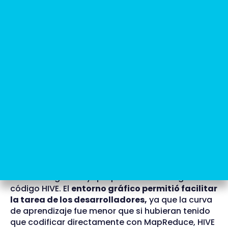
HIVE es una de las piezas que forman parte de la
solución Big Data del banco. Es lo que se
denomina el entorno informacional y analítico y
está formado por un ecosistema de tecnologías.
En este caso,
al usar un entorno Hadoop, el
enfoque de la solución se basa en el concepto
de MAP and REDUCE
, que consiste en el clásico
“divide y vencerás”.
¿Cómo procesamos Big Data con
HIVE?
Lo que se hizo fue desarrollar los procesos con la
herramienta ODI, una solución de mercado para
realizar el ETL/ELT, que ofrece un entorno de
desarrollo gráfico y que posteriormente genera el
código HIVE. El
entorno gráfico permitió facilitar
la tarea de
los desarrolladores,
ya que la curva
de aprendizaje fue menor que si hubieran tenido
que codificar directamente con MapReduce, HIVE