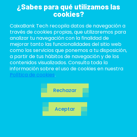
¿Sabes para qué utilizamos las
cookies?
CaixaBank Tech recopila datos de navegación a
ABOUT US
través de cookies propias, que utilizaremos para
analizar tu navegación con la finalidad de
LIFE AT TECH
mejorar tanto las funcionalidades del sitio web
como los servicios que ponemos a tu disposición,
a partir de tus hábitos de navegación y de los
JOIN US
contenidos visualizados. Consulta toda la
información sobre el uso de cookies en nuestra
BLOG
Política de cookies
.
ES
Rechazar
Cuadros de mando
CA
Aceptar
EN
eficaces: el mejor
tipo de gráfico