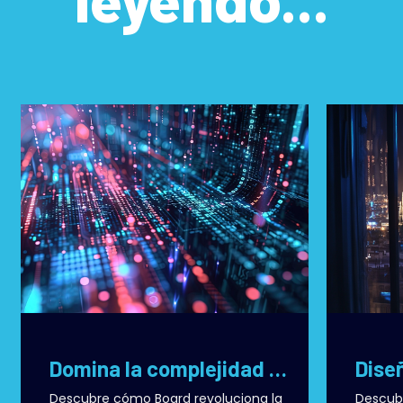
Domina la complejidad empresarial con Board: tu aliado en la planificación inteligente
Descubre cómo Board revoluciona la
Descub