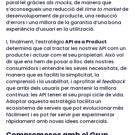
paral·lel gràcies als
mocks
, de manera que
s’aconsegueix una reducció del
time to market
de
desenvolupament de producte, una reducció
d’errors i una millora de la garantia d’una bona
experiència d’usuari en la utilització.
I, finalment, l’estratègia
API as a Product
determina que cal tractar les nostres API com un
producte i actuar com el seu propietari. Això vol
dir que ens hem de posar a lloc dels nostres
consumidors i entendre les seves necessitats, de
manera que es faciliti la simplicitat, la
comprensió i la usabilitat, i aprofitar el
feedback
que arribi dels usuaris per mantenir la millora
contínua: les API tenen el seu propi cicle de vida.
Adoptar aquesta estratègia facilita un
ecosistema de serveis que pot evolucionar més
fàcilment i es pot fer servir per experimentar
ràpidament amb noves idees comercials.
Compromesos amb el Grup