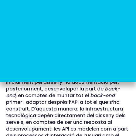
valors de certificació són C, B, A i A+; C és el nivell
mínim, només vàlid per a API molt específiques de
consum exclusivament intern, i A+, el màxim, per
a API desenvolupades complint totalment
l’estàndard REST i certificades perquè qualsevol
usuari les faci servir. Aquest nivell A+ és l’objectiu
per a totes les API del Grup CaixaBank.
L’estratègia
API First
consisteix a considerar les
API com el més important de tot, ja que, al cap i a
la fi, són amb el que interactuaran els clients. L’API
és la primera interfície de l’aplicació i es comença
inicialment pel disseny i la documentació per,
posteriorment, desenvolupar la part de
back-
end
, en comptes de muntar tot el
back-end
primer i adaptar després l’API a tot el que s’ha
construït. D’aquesta manera, la infraestructura
tecnològica depèn directament del disseny dels
serveis, en comptes de ser una resposta al
desenvolupament: les API es modelen com a part
dels processos d’interacció de l’usuari amb el