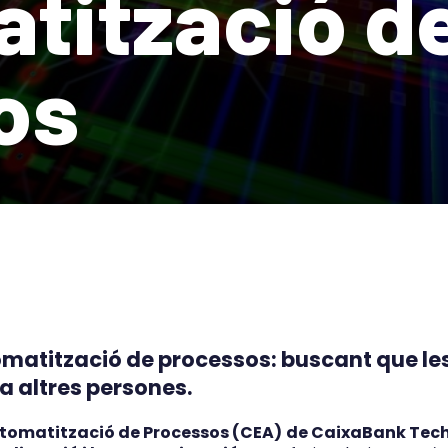
tització d
os
utomatització de processos: buscant que l
 a altres persones.
utomatització de Processos (CEA)
de CaixaBank Tec