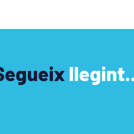
Segueix
llegint..