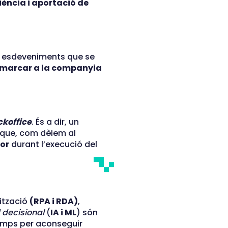
iència i aportació de
s esdeveniments que se
de marcar a la companyia
ckoffice
. És a dir, un
 que, com dèiem al
lor
durant l’execució del
ització
(RPA i RDA)
,
decisional
(
IA i ML
) són
temps per aconseguir