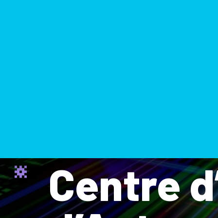
CaixaBan
Centre d