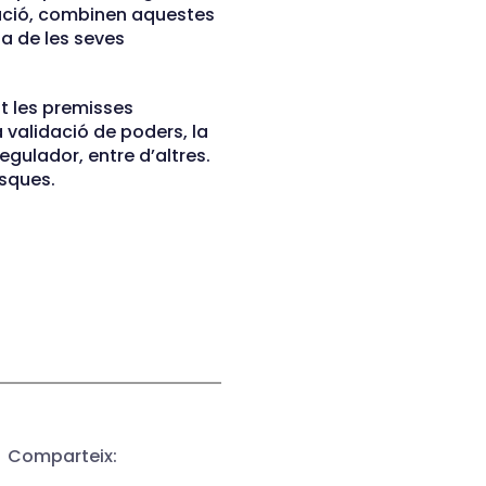
zació, combinen aquestes
 de les seves
t les premisses
 validació de poders, la
egulador, entre d’altres.
asques.
Comparteix: