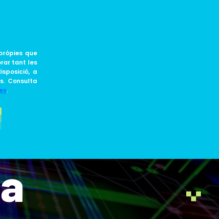
CA
JOIN US
BLOG
pròpies que
rar tant les
isposició, a
ts. Consulta
es
.
ulsa el
ia