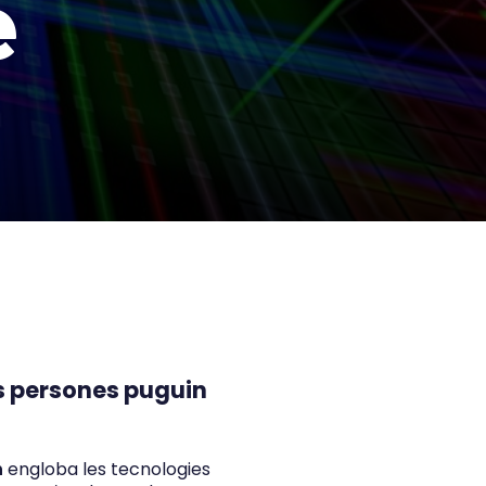
e
es persones puguin
h
engloba les tecnologies