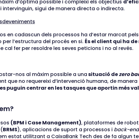
 màxim d’òptima possible i compleixi els objectius
d’efic
 intervinguin, sigui de manera directa o indirecta.
esdeveniments
sos en cadascun dels processos ha d’estar marcat pel
per l’estructura del procés en si.
És el client qui ha 
 cal fer per resoldre les seves peticions i no al revés.
ostar-nos al màxim possible a una
situació de
zero ba
nt que no requereixi d’intervenció humana, de manera
es puguin centrar en les tasques que aportin més va
fem?
ssos
(BPM i Case Management)
, plataformes de robot
 (
BRMS
), aplicacions de suport a processos i
back-end 
hem estat utilitzant a CaixaBank Tech des de fa algun 