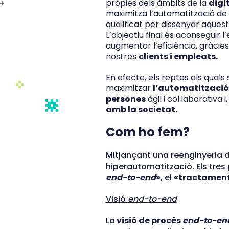
pròpies dels àmbits de la
digi
maximitza l’automatització de 
qualificat per dissenyar aque
L’objectiu final és aconseguir l
augmentar l’eficiència, gràcie
nostres
clients i empleats.
En efecte, els reptes als quals
maximitzar
l’automatització
persones
àgil i col·laborativa
amb la societat.
Com ho fem?
Mitjançant una reenginyeria d
hiperautomatització. Els tres
end-to-end
»
, el
«tractament
Visió
end-to-end
La
visió de procés
end-to-en