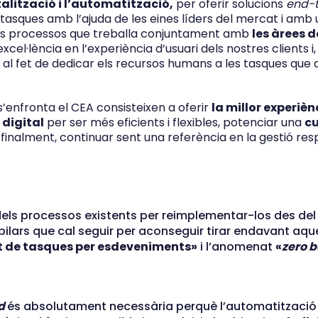
talització i l’automatització,
per oferir solucions
end-
tasques amb l’ajuda de les eines líders del mercat i amb
sts processos que treballa conjuntament amb
les àrees 
’excel·lència en l’experiència d’usuari dels nostres clients i
s al fet de dedicar els recursos humans a les tasques que
 s’enfronta el CEA consisteixen a oferir
la millor experièn
 digital
per ser més eficients i flexibles, potenciar una
cu
 i, finalment, continuar sent una referència en la gestió re
els processos existents per reimplementar-los des del 
 pilars que cal seguir per aconseguir tirar endavant aq
 de tasques per esdeveniments»
i l’anomenat
«
zero b
d
és absolutament necessària perquè l’automatització 