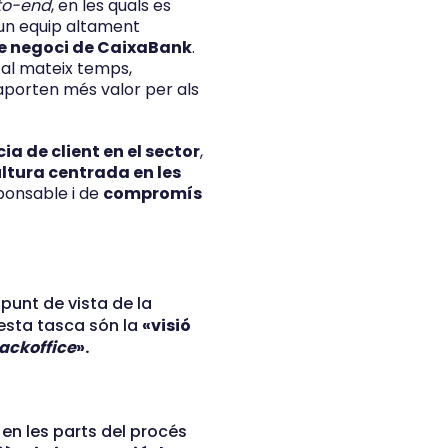
to-end
, en les quals es
 un equip altament
de negoci de CaixaBank
.
, al mateix temps,
 aporten més valor per als
cia de client en el sector
,
ltura centrada en les
sponsable i de
compromís
punt de vista de la
uesta tasca són la
«visió
ackoffice
».
en les parts del procés