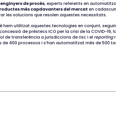
enginyers de procés
, experts referents en automatit
roductes més capdavanters del mercat
en cadascuna
rar les solucions que resolen aquestes necessitats.
 hem utilitzat aquestes tecnologies en conjunt, seguin
oncessió de préstecs ICO per la crisi de la COVID-19, la
l de transferència a jurisdiccions de risc i el
reporting
r
més de 400 processos i s’han automatitzat més de 500 t