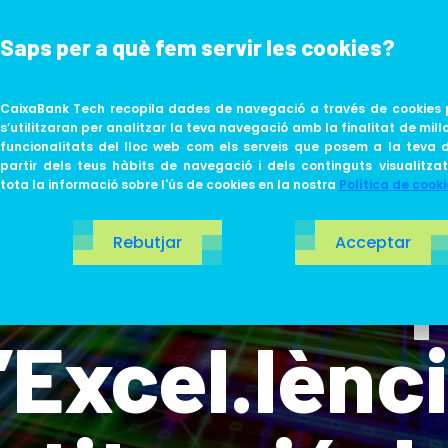
Saps per a què fem servir les cookies?
ABOUT US
LIFE AT TECH
CaixaBank Tech recopila dades de navegació a través de cookies 
s’utilitzaran per analitzar la teva navegació amb la finalitat de millo
funcionalitats del lloc web com els serveis que posem a la teva d
partir dels teus hàbits de navegació i dels continguts visualitza
tota la informació sobre l'ús de cookies en la nostra
Política de cooki
Rebutjar
Acceptar
k Tech imp
’Excel.lènc