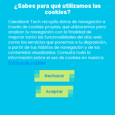
¿Sabes para qué utilizamos las
cookies?
CaixaBank Tech recopila datos de navegación a
ABOUT US
través de cookies propias, que utilizaremos para
analizar tu navegación con la finalidad de
LIFE AT TECH
mejorar tanto las funcionalidades del sitio web
como los servicios que ponemos a tu disposición,
a partir de tus hábitos de navegación y de los
JOIN US
contenidos visualizados. Consulta toda la
información sobre el uso de cookies en nuestra
BLOG
Política de cookies
.
ES
Rechazar
CA
Aceptar
EN
CaixaBank Tech
impulsa el Centro