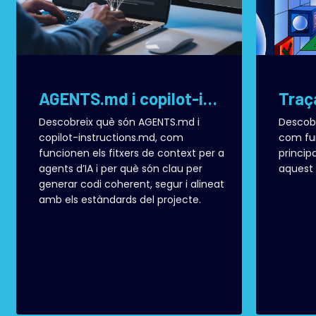
AGENTS.md i copilot-instructions.md: com donar context a la IA en projectes de desenvolupament de software
Descobreix què són AGENTS.md i
Descobr
copilot-instructions.md, com
com fun
funcionen els fitxers de context per a
principa
agents d’IA i per què són clau per
aquest 
generar codi coherent, segur i alineat
amb els estàndards del projecte.