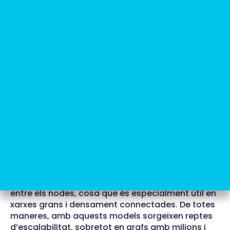
Exemple visual de com un node millora la seva
predicció agregant la informació dels seus veïns
que flueix pel graf.
Aquest procés permet que les GNN capturin
relacions complexes i dependències d’alt nivell
entre els nodes, cosa que és especialment útil en
xarxes grans i densament connectades. De totes
maneres, amb aquests models sorgeixen reptes
d’escalabilitat, sobretot en grafs amb milions i