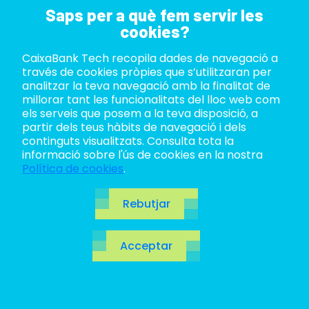
Saps per a què fem servir les
cookies?
CaixaBank Tech recopila dades de navegació a
ABOUT US
través de cookies pròpies que s’utilitzaran per
analitzar la teva navegació amb la finalitat de
LIFE AT TECH
millorar tant les funcionalitats del lloc web com
els serveis que posem a la teva disposició, a
partir dels teus hàbits de navegació i dels
JOIN US
continguts visualitzats. Consulta tota la
informació sobre l'ús de cookies en la nostra
BLOG
Política de cookies
.
ES
Rebutjar
CA
Acceptar
EN
Grafs i xarxes
neuronals: com la