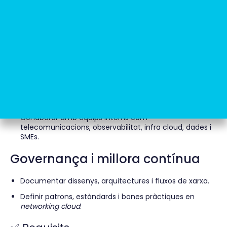
Supervisar i millorar la connectivitat crítica per a
serveis cloud estratègics.
Suport a projectes
Donar suport especialitzat a incidències complexes en
entorns de producció.
Analitzar traces, problemes de latència, selecció de
rutes (
path selection
), MTU i connectivitat intercloud.
Col·laborar amb equips interns com
telecomunicacions, observabilitat, infra cloud, dades i
SMEs.
Governança i millora contínua
Documentar dissenys, arquitectures i fluxos de xarxa.
Definir patrons, estàndards i bones pràctiques en
networking cloud
.