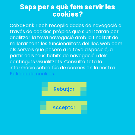
Saps per a què fem servir les
cookies?
CaixaBank Tech recopila dades de navegació a
ABOUT US
través de cookies pròpies que s’utilitzaran per
analitzar la teva navegació amb la finalitat de
Arquitecte
LIFE AT TECH
millorar tant les funcionalitats del lloc web com
els serveis que posem a la teva disposició, a
Public Cloud
partir dels teus hàbits de navegació i dels
JOIN US
continguts visualitzats. Consulta tota la
informació sobre l'ús de cookies en la nostra
Network
BLOG
Política de cookies
.
ES
Rebutjar
CA
Acceptar
EN