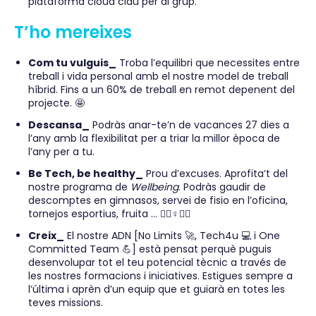
plataforma cloud clau per al grup.
T’ho mereixes
Com tu vulguis_
Troba l’equilibri que necessites entre
treball i vida personal amb el nostre model de treball
híbrid. Fins a un 60% de treball en remot depenent del
projecte. 🤩
Descansa_
Podràs anar-te’n de vacances 27 dies a
l’any amb la flexibilitat per a triar la millor època de
l’any per a tu.
Be Tech, be healthy_
Prou d’excuses. Aprofita’t del
nostre programa de
Wellbeing
. Podràs gaudir de
descomptes en gimnasos, servei de fisio en l’oficina,
tornejos esportius, fruita … 🏋️‍♀️♀️👨‍⚕
Creix_
El nostre ADN [No Limits 🚀, Tech4u 💻 i One
Committed Team 💪] està pensat perquè puguis
desenvolupar tot el teu potencial tècnic a través de
les nostres formacions i iniciatives. Estigues sempre a
l’última i aprèn d’un equip que et guiarà en totes les
teves missions.