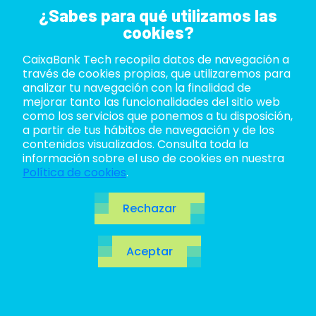
¿Sabes para qué utilizamos las
cookies?
CaixaBank Tech recopila datos de navegación a
ABOUT US
través de cookies propias, que utilizaremos para
analizar tu navegación con la finalidad de
Arquitecto
LIFE AT TECH
mejorar tanto las funcionalidades del sitio web
como los servicios que ponemos a tu disposición,
Public Cloud
a partir de tus hábitos de navegación y de los
JOIN US
contenidos visualizados. Consulta toda la
información sobre el uso de cookies en nuestra
Network
BLOG
Política de cookies
.
ES
Rechazar
CA
Aceptar
EN