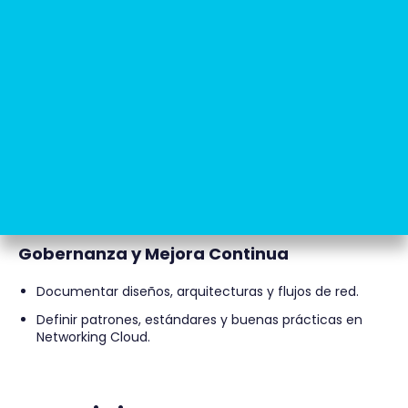
servicios cloud estratégicos
Soporte a proyectos
Dar soporte especializado a incidencias complejas en
producción.
Analizar trazas, problemas de latencia, path selection,
MTU y conectividad inter‑Cloud.
Colaborar con equipos internos como
telecomunicaciones,
Observabilidad, Infra Cloud, Data, SMEs.
Gobernanza y Mejora Continua
Documentar diseños, arquitecturas y flujos de red.
Definir patrones, estándares y buenas prácticas en
Networking Cloud.