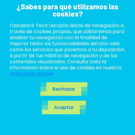
¿Sabes para qué utilizamos las
cookies?
CaixaBank Tech recopila datos de navegación a
ABOUT US
través de cookies propias, que utilizaremos para
analizar tu navegación con la finalidad de
LIFE AT TECH
mejorar tanto las funcionalidades del sitio web
como los servicios que ponemos a tu disposición,
a partir de tus hábitos de navegación y de los
JOIN US
contenidos visualizados. Consulta toda la
información sobre el uso de cookies en nuestra
BLOG
Política de cookies
.
ES
Rechazar
CA
Aceptar
EN