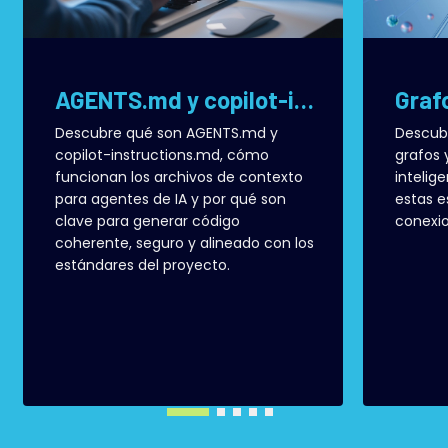
AGENTS.md y copilot-instructions.md: cómo dar contexto a la IA en proyectos de desarrollo de software
Descubre qué son AGENTS.md y
Descubr
copilot-instructions.md, cómo
grafos 
funcionan los archivos de contexto
intelig
para agentes de IA y por qué son
estas e
clave para generar código
conexio
coherente, seguro y alineado con los
estándares del proyecto.