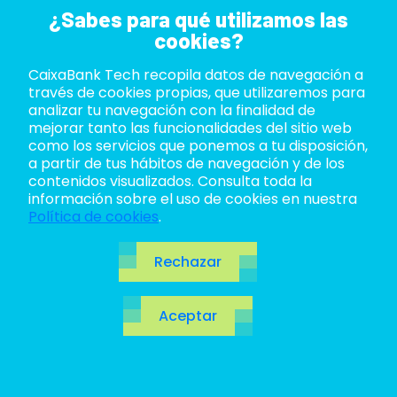
¿Sabes para qué utilizamos las
cookies?
CaixaBank Tech recopila datos de navegación a
ABOUT US
través de cookies propias, que utilizaremos para
analizar tu navegación con la finalidad de
LIFE AT TECH
mejorar tanto las funcionalidades del sitio web
como los servicios que ponemos a tu disposición,
a partir de tus hábitos de navegación y de los
JOIN US
contenidos visualizados. Consulta toda la
información sobre el uso de cookies en nuestra
BLOG
Política de cookies
.
ES
Rechazar
CA
Aceptar
EN
MLOps: cuando