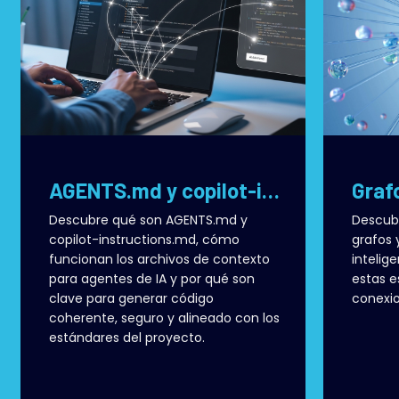
AGENTS.md y copilot-instructions.md: cómo dar contexto a la IA en proyectos de desarrollo de software
Descubre qué son AGENTS.md y
Descubr
copilot-instructions.md, cómo
grafos 
funcionan los archivos de contexto
intelig
para agentes de IA y por qué son
estas e
clave para generar código
conexio
coherente, seguro y alineado con los
estándares del proyecto.