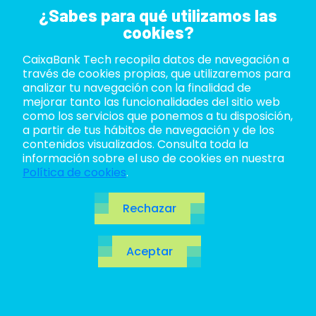
¿Sabes para qué utilizamos las
cookies?
CaixaBank Tech recopila datos de navegación a
ABOUT US
través de cookies propias, que utilizaremos para
analizar tu navegación con la finalidad de
LIFE AT TECH
mejorar tanto las funcionalidades del sitio web
como los servicios que ponemos a tu disposición,
a partir de tus hábitos de navegación y de los
JOIN US
contenidos visualizados. Consulta toda la
información sobre el uso de cookies en nuestra
BLOG
Política de cookies
.
ES
Rechazar
CA
Aceptar
EN
Testing