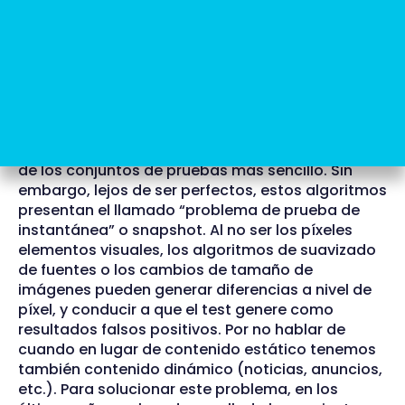
comparar el código hexadecimal
píxel por píxel
con un mapa de bits utilizado como línea base
mediante un proceso iterativo. Si el código es
diferente se genera un error.
A diferencia de los humanos, son capaces de
detectar diferencias de forma rápida y
consistente con lo que hacen el mantenimiento
de los conjuntos de pruebas más sencillo. Sin
embargo, lejos de ser perfectos, estos algoritmos
presentan el llamado “problema de prueba de
instantánea” o snapshot. Al no ser los píxeles
elementos visuales, los algoritmos de suavizado
de fuentes o los cambios de tamaño de
imágenes pueden generar diferencias a nivel de
píxel, y conducir a que el test genere como
resultados falsos positivos. Por no hablar de
cuando en lugar de contenido estático tenemos
también contenido dinámico (noticias, anuncios,
etc.). Para solucionar este problema, en los